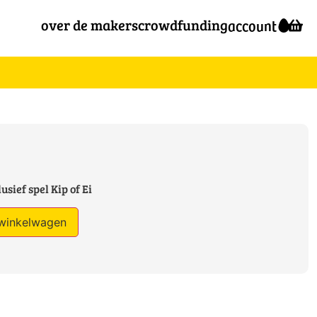
over de makers
crowdfunding
account
usief spel Kip of Ei
winkelwagen